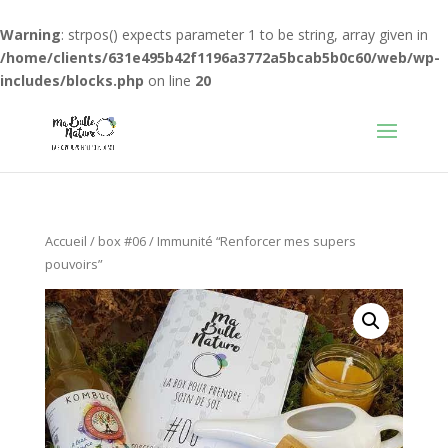
Warning
: strpos() expects parameter 1 to be string, array given in
/home/clients/631e495b42f1196a3772a5bcab5b0c60/web/wp-
includes/blocks.php
on line
20
Accueil
/
box #06
/ Immunité “Renforcer mes supers
pouvoirs”