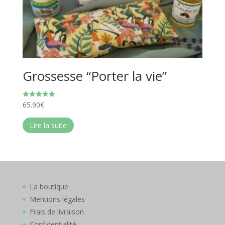
Grossesse “Porter la vie”
65.90
€
Note
5.00
sur 5
Lire la suite
La boutique
Mentions légales
Frais de livraison
Confidentialité