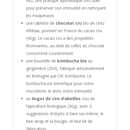
nez, une pratique ayurvédique très utile
pour préserver son immunité en nettoyant
les muqueuses
une tablette de
chocolat cru
bio de chez
RRRaw, pionnier en France du cacao cru
(45g). Le cacao cru a des propriétés
étonnantes, au-delà de celles du chocolat
consommé couramment.
une bouteille de
kombucha bio
au
gingembre (25cl), fabriqué artisanalement
en Bretagne par OK Kombucha. Le
kombucha est bénéfique pour notre
microbiote et donc notre immunité.
un
lingot de cire d’abeilles
issu de
l’apiculture biologique (30g), avec 2
suggestions d’objets à faire soi-même, le
bee-wrap et la bougie, et leur kit de
fabrication.