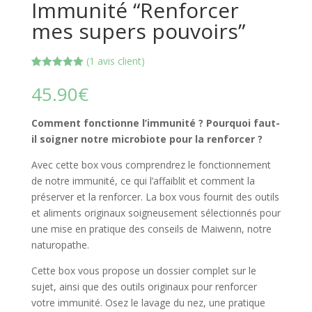
Immunité “Renforcer
mes supers pouvoirs”
(
1
avis client)
Noté
1
5.00
sur 5
45.90
€
basé sur
notation
client
Comment fonctionne l’immunité ? Pourquoi faut-
il soigner notre microbiote pour la renforcer ?
Avec cette box vous comprendrez le fonctionnement
de notre immunité, ce qui l’affaiblit et comment la
préserver et la renforcer. La box vous fournit des outils
et aliments originaux soigneusement sélectionnés pour
une mise en pratique des conseils de Maiwenn, notre
naturopathe.
Cette box vous propose un dossier complet sur le
sujet, ainsi que des outils originaux pour renforcer
votre immunité. Osez le lavage du nez, une pratique