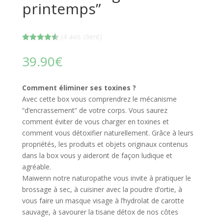
printemps”
(
4
avis client)
Noté
4.50
sur 5
39.90
€
basé sur
notations
client
Comment éliminer ses toxines ?
Avec cette box vous comprendrez le mécanisme
“d’encrassement” de votre corps. Vous saurez
comment éviter de vous charger en toxines et
comment vous détoxifier naturellement. Grâce à leurs
propriétés, les produits et objets originaux contenus
dans la box vous y aideront de façon ludique et
agréable.
Maiwenn notre naturopathe vous invite à pratiquer le
brossage à sec, à cuisiner avec la poudre d’ortie, à
vous faire un masque visage à l’hydrolat de carotte
sauvage, à savourer la tisane détox de nos côtes