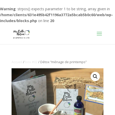
Warning
: strpos() expects parameter 1 to be string, array given in
/home/clients/631e495b42f1196a3772a5bcab5b0c60/web/wp-
includes/blocks.php
on line
20
Accueil
/
box #02
/ Détox “ménage de printemps”