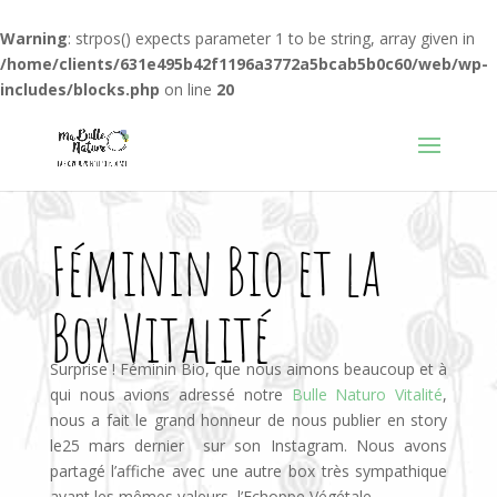
Warning
: strpos() expects parameter 1 to be string, array given in
/home/clients/631e495b42f1196a3772a5bcab5b0c60/web/wp-
includes/blocks.php
on line
20
Féminin Bio et la
Box Vitalité
Surprise ! Féminin Bio, que nous aimons beaucoup et à
qui nous avions adressé notre
Bulle Naturo Vitalité
,
nous a fait le grand honneur de nous publier en story
le25 mars dernier sur son Instagram. Nous avons
partagé l’affiche avec une autre box très sympathique
ayant les mêmes valeurs, l’Echoppe Végétale.