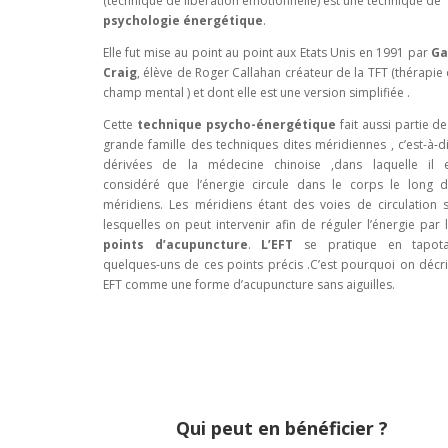
(technique de libération émotionnelle) est une technique de
psychologie énergétique
.
Elle fut mise au point au point aux Etats Unis en 1991 par
Ga
Craig
, élève de Roger Callahan créateur de la TFT (thérapie
champ mental ) et dont elle est une version simplifiée .
Cette
technique psycho-énergétique
fait aussi partie de
grande famille des techniques dites méridiennes , c’est-à-d
dérivées de la médecine chinoise ,dans laquelle il 
considéré que l’énergie circule dans le corps le long 
méridiens. Les méridiens étant des voies de circulation 
lesquelles on peut intervenir afin de réguler l’énergie par 
points d’acupuncture
.
L’EFT
se pratique en tapota
quelques-uns de ces points précis .C’est pourquoi on décrit
EFT comme une forme d’acupuncture sans aiguilles.
Qui peut en bénéficier ?