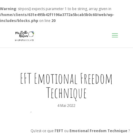
Warning
: strpos() expects parameter 1 to be string, array given in
/home/clients/631e495b42f1196a3772a5bcab5b0c60/web/wp-
includes/blocks.php
on line
20
EFT Emotional Freedom
Technique
4 Mai 2022
,
Qu’est-ce que
l’EFT
ou
Emotional Freedom
Technique
?